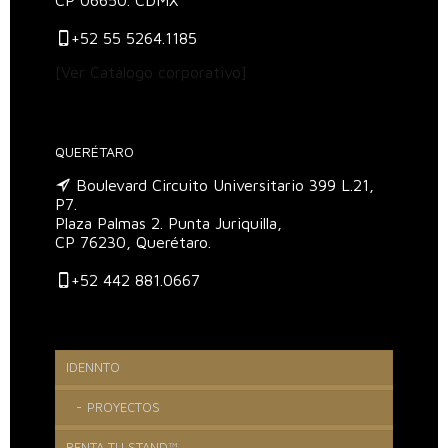
CP 06650. CDMX
+52 55 5264.1185
[Ver Catálogo corporativo]
QUERÉTARO
Boulevard Circuito Universitario 399 L.21,
P7.
Plaza Palmas 2. Punta Juriquilla,
CP 76230, Querétaro.
+52 442 881.0667
IDENNTO
PROYECTOS
RENTA TU STAND™