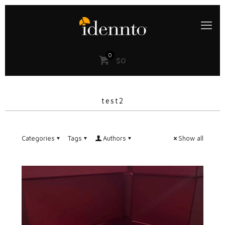
0
$0
test2
Categories
Tags
Authors
Show all