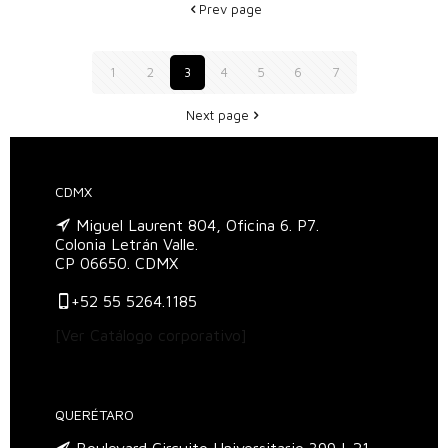
Prev page
1
2
3
4
5
6
7
Next page
CDMX
Miguel Laurent 804, Oficina 6. P7.
Colonia Letrán Valle.
CP 06650. CDMX
+52 55 5264.1185
[Ver Catálogo corporativo]
QUERÉTARO
Boulevard Circuito Universitario 399 L.21,