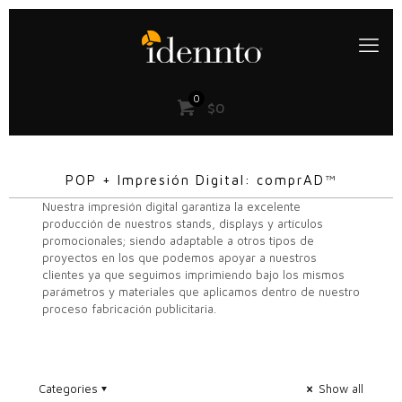
0
$0
POP + Impresión Digital: comprAD™
Nuestra impresión digital garantiza la excelente
producción de nuestros stands, displays y artículos
promocionales; siendo adaptable a otros tipos de
proyectos en los que podemos apoyar a nuestros
clientes ya que seguimos imprimiendo bajo los mismos
parámetros y materiales que aplicamos dentro de nuestro
proceso fabricación publicitaria.
Categories
Show all