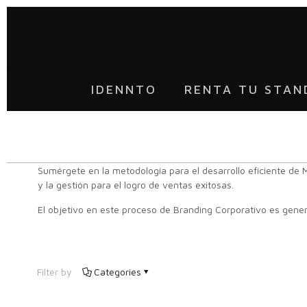
IDENNTO
RENTA TU STAN
Sumérgete
en
la
metodología
para
el
desarrollo
eficiente
de
y
la
gestión para
el
logro de ventas
exitosas.
El
objetivo
en
este
proceso
de
Branding
Corporativo
es
gener
Filter by
Categories