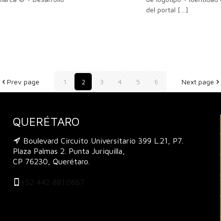
del portal
[…]
Prev page
1
2
3
4
5
6
Next page
QUERÉTARO
Boulevard Circuito Universitario 399 L.21, P7.
Plaza Palmas 2. Punta Juriquilla,
CP 76230, Querétaro.
+52 442 881.0667