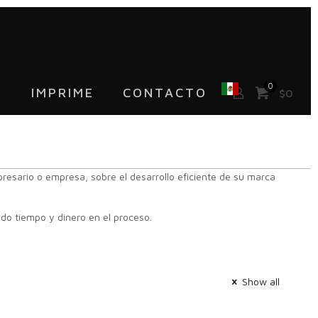
0
™
IMPRIME
CONTACTO
$0
resario
o
empresa,
sobre el
desarrollo eficiente
de su
marca
ndo
tiempo
y
dinero
en
el
proceso.
Show all