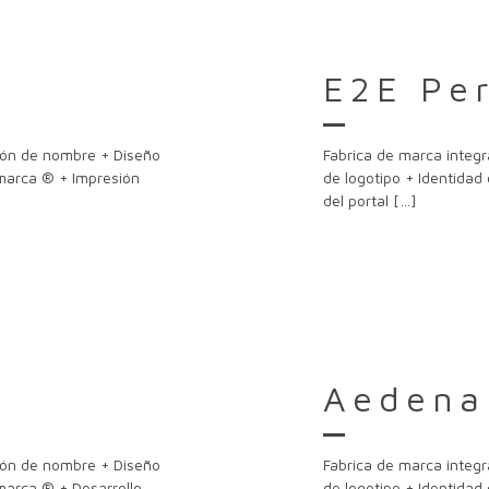
E2E Pe
ción de nombre + Diseño
Fabrica de marca integr
 marca ® + Impresión
de logotipo + Identidad
del portal
[…]
Aedena
ción de nombre + Diseño
Fabrica de marca integr
 marca ® + Desarrollo
de logotipo + Identidad