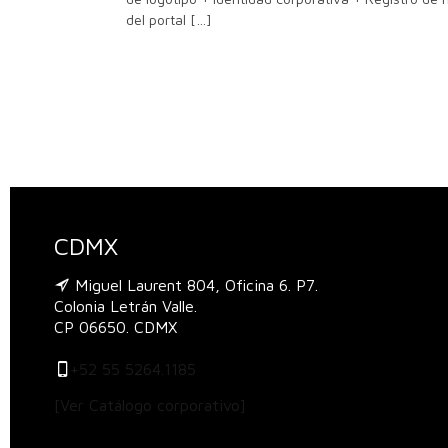
del portal
[…]
CDMX
Miguel Laurent 804, Oficina 6. P7.
Colonia Letrán Valle.
CP 06650. CDMX
+52 55 5264.1185
[Ver Catálogo corporativo]