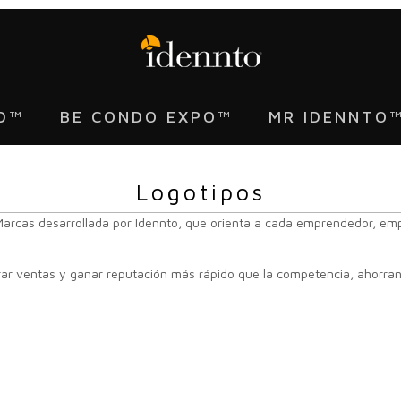
D™
BE CONDO EXPO™
MR IDENNTO
Logotipos
Marcas
desarrolla
da
por
Idennto,
que
orienta
a
cada
emprendedor,
emp
ar
ventas
y
ganar
reputación
más
rápido
que
la
competen
cia,
ahorra