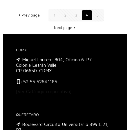
Prev page
1
2
3
4
5
Next page
CDMX
Miguel Laurent 804, Oficina 6. P7.
Colonia Letrán Valle.
CP 06650. CDMX
+52 55 5264.1185
[Ver Catálogo corporativo]
QUERÉTARO
Boulevard Circuito Universitario 399 L.21,
P7.