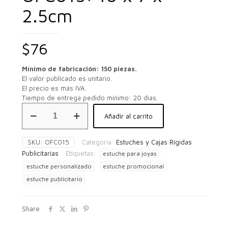
2.5cm
$
76
Mínimo de fabricación: 150 piezas.
El valor publicado es unitario.
El precio es más IVA.
Tiempo de entrega pedido mínimo: 20 días.
Mini
Añadir al carrito
Estuche
Personalizado
Chivas
SKU:
OFC015
Categoría:
Estuches y Cajas Rígidas
OFC015:
Publicitarias
Etiquetas:
estuche para joyas
10
x
estuche personalizado
estuche promocional
7
estuche publicitario
x
2.5cm
cantidad
Share