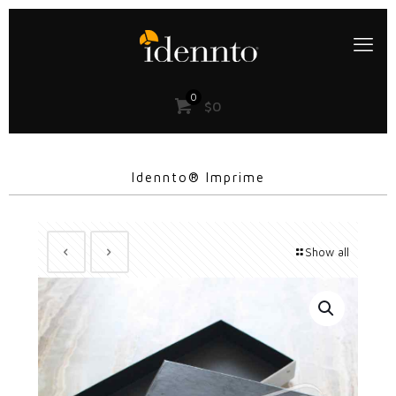
0
$0
Idennto® Imprime
Show all